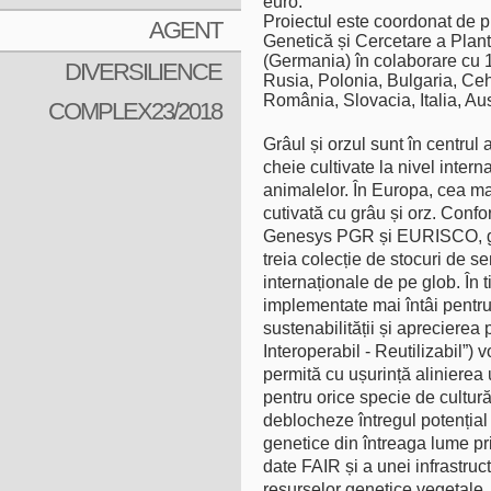
euro.
Proiectul este coordonat de pro
AGENT
Genetică și Cercetare a Plant
(Germania) în colaborare cu 1
DIVERSILIENCE
Rusia, Polonia, Bulgaria, Ceh
România, Slovacia, Italia, Aus
COMPLEX23/2018
Grâul și orzul sunt în centrul
cheie cultivate la nivel inter
animalelor. În Europa, cea mai
cutivată cu grâu și orz. Conf
Genesys PGR și EURISCO, grâu
treia colecție de stocuri de s
internaționale de pe glob. În
implementate mai întâi pentru 
sustenabilității și aprecierea p
Interoperabil - Reutilizabil”) 
permită cu ușurință alinierea 
pentru orice specie de cultur
deblocheze întregul potențial 
genetice din întreaga lume pri
date FAIR și a unei infrastruc
resurselor genetice vegetale. 