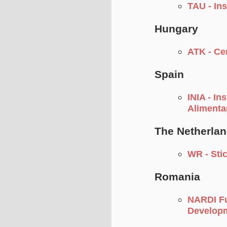
TAU - In
Hungary
ATK - Cen
Spain
INIA - In
Alimenta
The Netherla
WR - Sti
Romania
NARDI Fu
Developm