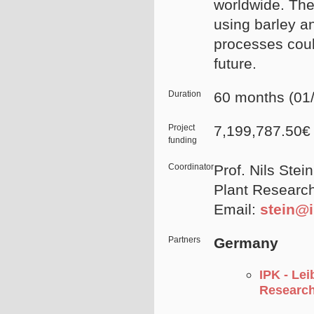
worldwide. The
using barley 
processes could
future.
Duration
60 months (01/
Project
7,199,787.50€
funding
Coordinator
Prof. Nils Stei
Plant Researc
Email:
stein@i
Partners
Germany
IPK - Lei
Researc