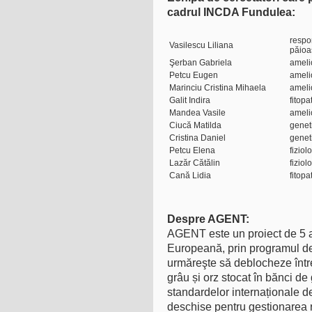
cadrul INCDA Fundulea:
respo
Vasilescu Liliana
păioa
Şerban Gabriela
ameli
Petcu Eugen
ameli
Marinciu Cristina Mihaela
ameli
Galit Indira
fitop
Mandea Vasile
ameli
Ciucă Matilda
genet
Cristina Daniel
genet
Petcu Elena
fizio
Lazăr Cătălin
fizio
Cană Lidia
fitopa
Despre AGENT:
AGENT este un proiect de 5 a
Europeană, prin programul de
urmăreşte să deblocheze între
grâu și orz stocat în bănci de
standardelor internaționale de
deschise pentru gestionarea 