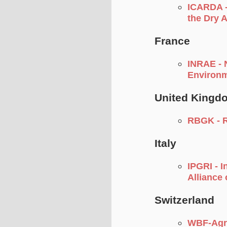
ICARDA - 
the Dry 
France
INRAE - N
Environ
United Kingd
RBGK - R
Italy
IPGRI - I
Alliance 
Switzerland
WBF-Agro