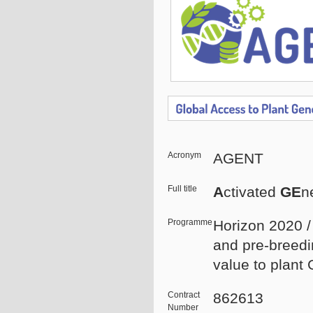
Acronym
AGENT
Full title
A
ctivated
GE
n
Programme
Horizon 2020 
and pre-breed
value to plant
Contract
862613
Number